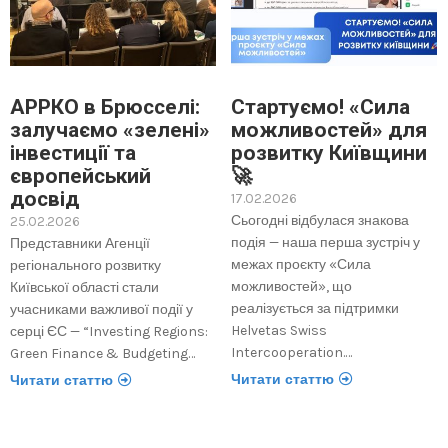
АРРКО в Брюсселі:
Стартуємо! «Сила
залучаємо «зелені»
можливостей» для
інвестиції та
розвитку Київщини
європейський
🚀
досвід
17.02.2026
Сьогодні відбулася знакова
25.02.2026
подія — наша перша зустріч у
Представники Агенції
межах проєкту «Сила
регіонального розвитку
можливостей», що
Київської області стали
реалізується за підтримки
учасниками важливої події у
Helvetas Swiss
серці ЄС — “Investing Regions:
Intercooperation.…
Green Finance & Budgeting…
Читати статтю
Читати статтю