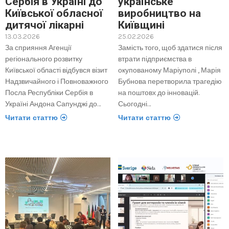
Сербія в Україні до
українське
Київської обласної
виробництво на
дитячої лікарні
Київщині
13.03.2026
25.02.2026
За сприяння Агенції
Замість того, щоб здатися після
регіонального розвитку
втрати підприємства в
Київської області відбувся візит
окупованому Маріуполі , Марія
Надзвичайного і Повноважного
Бубнова перетворила трагедію
Посла Республіки Сербія в
на поштовх до інновацій.
Україні Андона Сапунджі до…
Сьогодні…
Читати статтю
Читати статтю